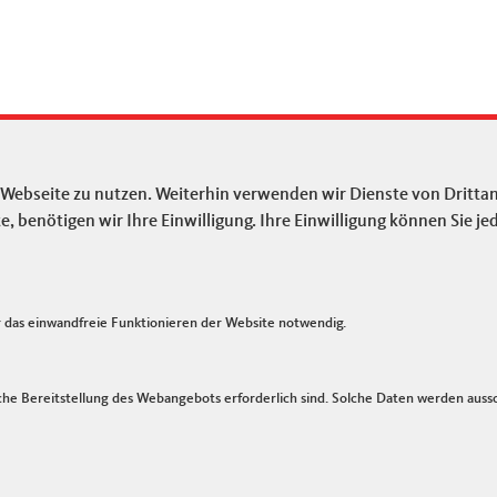
LINKS
 Webseite zu nutzen. Weiterhin verwenden wir Dienste von Drittan
Union der CDU Deutschlands
Impressum
benötigen wir Ihre Einwilligung. Ihre Einwilligung können Sie jed
Union der CDU NRW
Kontakt
chlands
Sitemap
ein Sieg Kreises
Datenschutz
das einwandfreie Funktionieren der Website notwendig.
he Bereitstellung des Webangebots erforderlich sind. Solche Daten werden ausschl