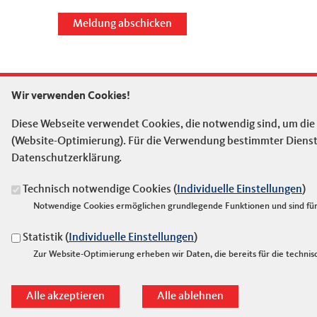
Wir verwenden Cookies!
ANSCHRIFT
IM WEB
Fußbereich
Diese Webseite verwendet Cookies, die notwendig sind, um die
Senioren Union der CDU Rhein-Sieg-Kreis
Senioren-
(Website-Optimierung). Für die Verwendung bestimmter Dienste, 
CDU Rhein-Sieg-Kreis
Senioren-
Datenschutzerklärung.
Wahnbachtalstraße 8
CDU Deuts
53721
Siegburg
Technisch notwendige Cookies (
Individuelle Einstellungen
)
Telefon:
02241 - 96 600
CDU des Rh
Notwendige Cookies ermöglichen grundlegende Funktionen und sind für 
E-Mail:
deejay2@gmx.de
CDU NRW
Statistik (
Individuelle Einstellungen
)
Zur Website-Optimierung erheben wir Daten, die bereits für die technisc
©2026 Senioren Union der CDU im Rhein-Sieg-Kreis