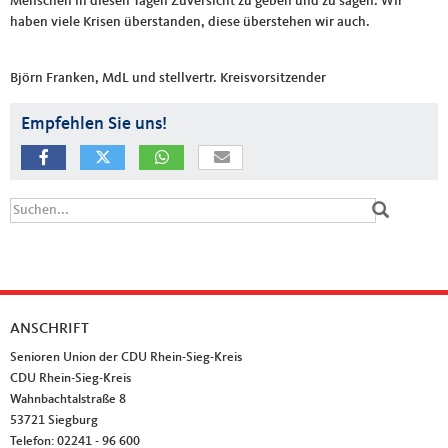
Menschen in diesen Tagen Zuversicht zu geben und zu sagen: Wir
haben viele Krisen überstanden, diese überstehen wir auch.
Björn Franken, MdL und stellvertr. Kreisvorsitzender
Empfehlen Sie uns!
Suchformular
Suche
ANSCHRIFT
Fußbereich
Senioren Union der CDU Rhein-Sieg-Kreis
CDU Rhein-Sieg-Kreis
Wahnbachtalstraße 8
53721
Siegburg
Telefon:
02241 - 96 600