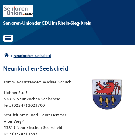
Senioren-Union der CDU im Rhein-Sieg-Kreis
Toggle navigation
Sie sind hier
»
Neunkirchen-Seelscheid
Neunkirchen-Seelscheid
Komm. Vorsitzender: Michael Schuch
Hohner Str. 5
53819 Neunkirchen-Seelscheid
Tel.: (02247) 3023700
Schriftführer: Karl-Heinz Hemmer
Alter Weg 4
53819 Neunkirschen-Seelscheid
Tel.: (02247) 1593