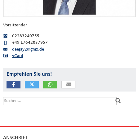
Vorsitzender
02283240755
+49 17642037957
deejay2@gmx.de
vCard
Empfehlen Sie uns!
Suchformular
Suche
ANSCHRIFT