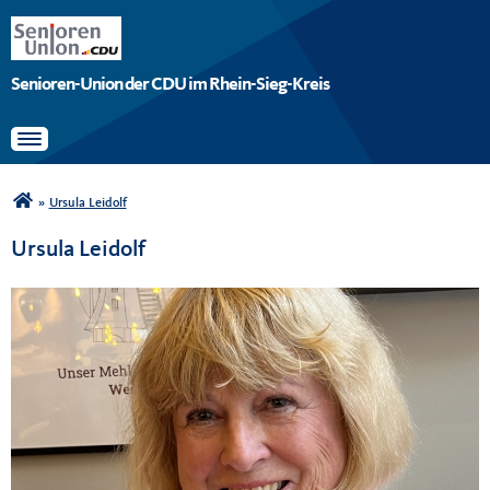
Senioren-Union der CDU im Rhein-Sieg-Kreis
Toggle navigation
Sie sind hier
»
Ursula Leidolf
Ursula Leidolf