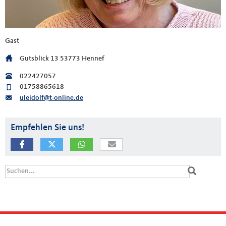
Gast
Gutsblick 13
53773 Hennef
022427057
01758865618
uleidolf@t-online.de
Empfehlen Sie uns!
Suchformular
Suche